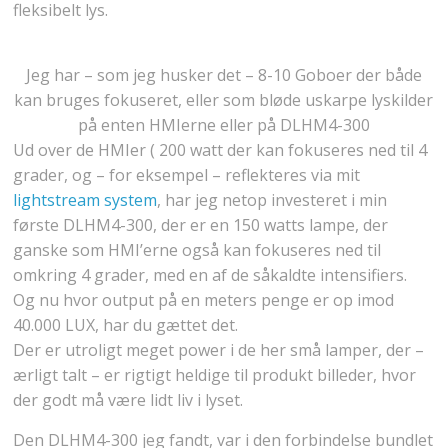
fleksibelt lys.
Jeg har – som jeg husker det – 8-10 Goboer der både
kan bruges fokuseret, eller som bløde uskarpe lyskilder
på enten HMIerne eller på DLHM4-300
Ud over de HMIer ( 200 watt der kan fokuseres ned til 4
grader, og – for eksempel – reflekteres via mit
lightstream system
, har jeg netop investeret i min
første DLHM4-300, der er en 150 watts lampe, der
ganske som HMI’erne også kan fokuseres ned til
omkring 4 grader, med en af de såkaldte intensifiers.
Og nu hvor output på en meters penge er op imod
40.000 LUX, har du gættet det.
Der er utroligt meget power i de her små lamper, der –
ærligt talt – er rigtigt heldige til produkt billeder, hvor
der godt må være lidt liv i lyset.
Den DLHM4-300 jeg fandt, var i den forbindelse bundlet