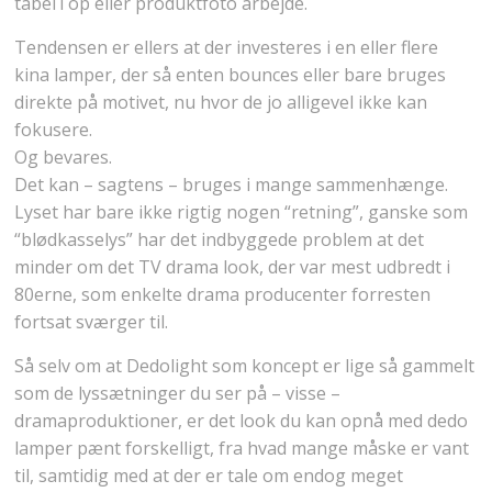
tabelTop eller produktfoto arbejde.
Tendensen er ellers at der investeres i en eller flere
kina lamper, der så enten bounces eller bare bruges
direkte på motivet, nu hvor de jo alligevel ikke kan
fokusere.
Og bevares.
Det kan – sagtens – bruges i mange sammenhænge.
Lyset har bare ikke rigtig nogen “retning”, ganske som
“blødkasselys” har det indbyggede problem at det
minder om det TV drama look, der var mest udbredt i
80erne, som enkelte drama producenter forresten
fortsat sværger til.
Så selv om at Dedolight som koncept er lige så gammelt
som de lyssætninger du ser på – visse –
dramaproduktioner, er det look du kan opnå med dedo
lamper pænt forskelligt, fra hvad mange måske er vant
til, samtidig med at der er tale om endog meget