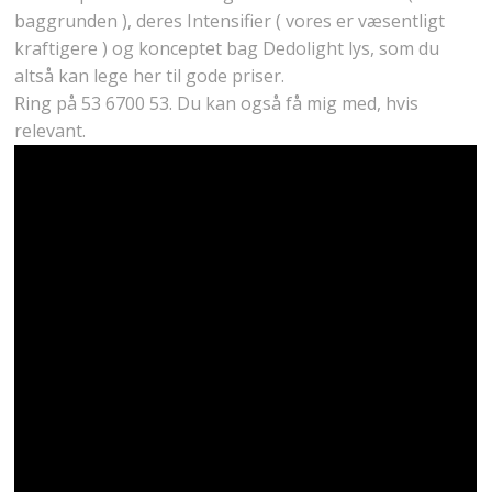
baggrunden ), deres Intensifier ( vores er væsentligt
kraftigere ) og konceptet bag Dedolight lys, som du
altså kan lege her til gode priser.
Ring på 53 6700 53. Du kan også få mig med, hvis
relevant.