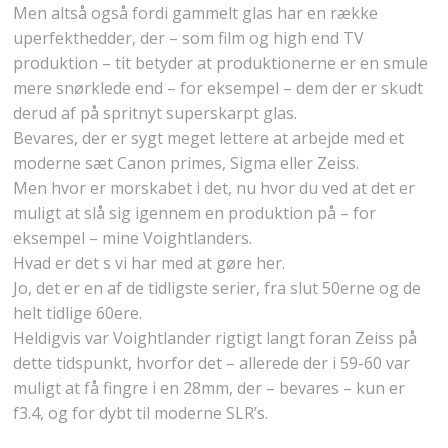
Men altså også fordi gammelt glas har en række
uperfekthedder, der – som film og high end TV
produktion – tit betyder at produktionerne er en smule
mere snørklede end – for eksempel – dem der er skudt
derud af på spritnyt superskarpt glas.
Bevares, der er sygt meget lettere at arbejde med et
moderne sæt Canon primes, Sigma eller Zeiss.
Men hvor er morskabet i det, nu hvor du ved at det er
muligt at slå sig igennem en produktion på – for
eksempel – mine Voightlanders.
Hvad er det s vi har med at gøre her.
Jo, det er en af de tidligste serier, fra slut 50erne og de
helt tidlige 60ere.
Heldigvis var Voightlander rigtigt langt foran Zeiss på
dette tidspunkt, hvorfor det – allerede der i 59-60 var
muligt at få fingre i en 28mm, der – bevares – kun er
f3.4, og for dybt til moderne SLR’s.