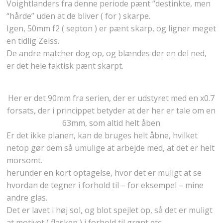
Voightlanders fra denne periode pænt “destinkte, men
“hårde” uden at de bliver ( for ) skarpe.
Igen, 50mm f2 ( septon ) er pænt skarp, og ligner meget
en tidlig Zeiss.
De andre matcher dog op, og blændes der en del ned,
er det hele faktisk pænt skarpt.
Her er det 90mm fra serien, der er udstyret med en x0.7
forsats, der i princippet betyder at der her er tale om en
63mm, som altid helt åben
Er det ikke planen, kan de bruges helt åbne, hvilket
netop gør dem så umulige at arbejde med, at det er helt
morsomt.
herunder en kort optagelse, hvor det er muligt at se
hvordan de tegner i forhold til – for eksempel – mine
andre glas.
Det er lavet i høj sol, og blot spejlet op, så det er muligt
at motivet ( flasken ) i forhold til grønt etc.