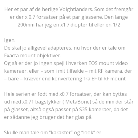
Her et par af de herlige Voightlanders. Som det fremgår
er der x 0.7 forsatser på et par glassene. Den lange
200mm har jeg en x1.7 diopter til eller en 1/2
Igen.
De skal jo alligevel adapteres, nu hvor der er tale om
Exacta mount objektiver.
Og så er der jo ingen spejl i hverken EOS mount video
kameraer, eller – som i mit tilfælde – mit RF kamera, der
– bare – kræver end konvertering fra EF til RF mount.
Hele serien er født med x0.7 forsatser, der kan byttes
ud med x0.71 bagstykker ( MetaBone) så de mm der står
på glasset, altså også passer på S35 kameraer, da det
er sådanne jeg bruger det her glas på.
Skulle man tale om “karakter” og “look” er