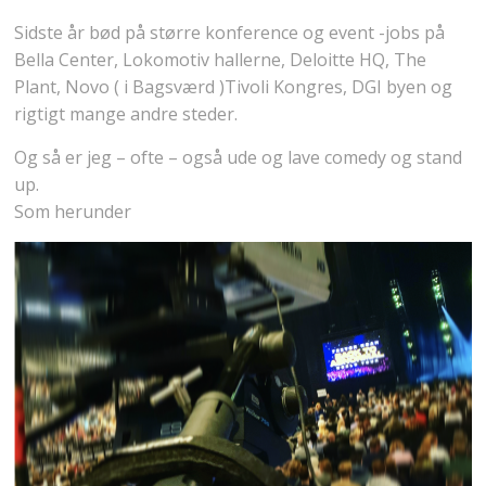
Sidste år bød på større konference og event -jobs på
Bella Center, Lokomotiv hallerne, Deloitte HQ, The
Plant, Novo ( i Bagsværd )Tivoli Kongres, DGI byen og
rigtigt mange andre steder.
Og så er jeg – ofte – også ude og lave comedy og stand
up.
Som herunder