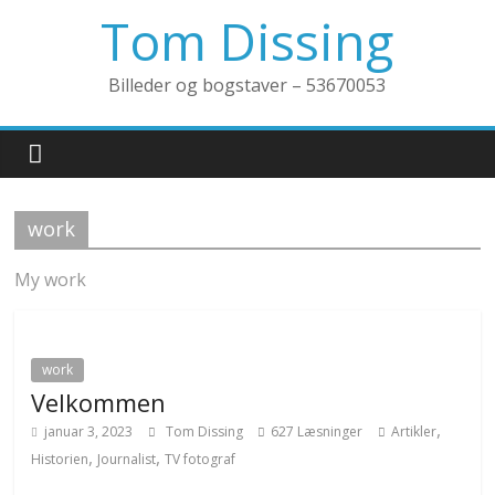
Skip
Tom Dissing
to
content
Billeder og bogstaver – 53670053
work
My work
work
Velkommen
,
januar 3, 2023
Tom Dissing
627 Læsninger
Artikler
,
,
Historien
Journalist
TV fotograf