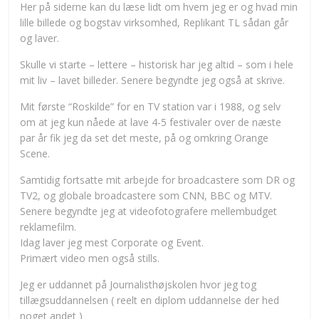
Her på siderne kan du læse lidt om hvem jeg er og hvad min
lille billede og bogstav virksomhed, Replikant TL sådan går
og laver.
Skulle vi starte – lettere – historisk har jeg altid – som i hele
mit liv – lavet billeder. Senere begyndte jeg også at skrive.
Mit første “Roskilde” for en TV station var i 1988, og selv
om at jeg kun nåede at lave 4-5 festivaler over de næste
par år fik jeg da set det meste, på og omkring Orange
Scene.
Samtidig fortsatte mit arbejde for broadcastere som DR og
TV2, og globale broadcastere som CNN, BBC og MTV.
Senere begyndte jeg at videofotografere mellembudget
reklamefilm.
Idag laver jeg mest Corporate og Event.
Primært video men også stills.
Jeg er uddannet på Journalisthøjskolen hvor jeg tog
tillægsuddannelsen ( reelt en diplom uddannelse der hed
noget andet )