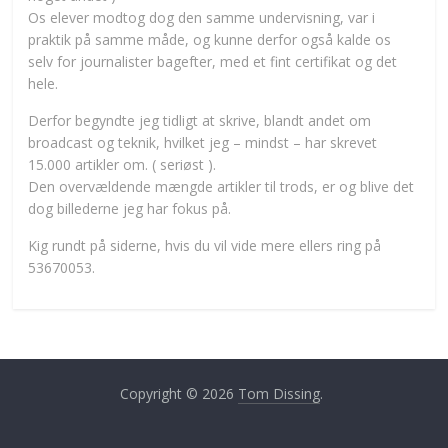
Os elever modtog dog den samme undervisning, var i
praktik på samme måde, og kunne derfor også kalde os
selv for journalister bagefter, med et fint certifikat og det
hele.
Derfor begyndte jeg tidligt at skrive, blandt andet om
broadcast og teknik, hvilket jeg – mindst – har skrevet
15.000 artikler om. ( seriøst ).
Den overvældende mængde artikler til trods, er og blive det
dog billederne jeg har fokus på.
Kig rundt på siderne, hvis du vil vide mere ellers ring på
53670053.
Copyright © 2026
Tom Dissing
.